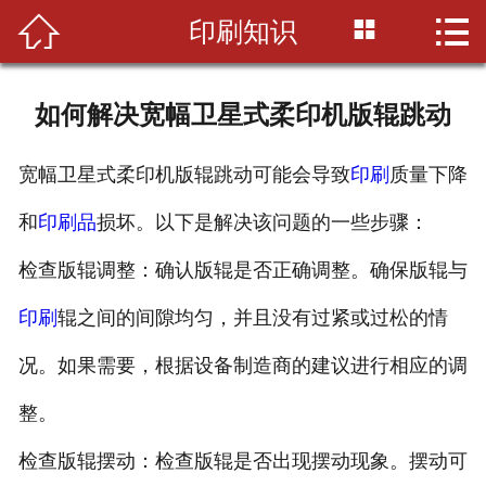



印刷知识
首页

公司简介
如何解决宽幅卫星式柔印机版辊跳动
印刷知识
宽幅卫星式柔印机版辊跳动可能会导致
印刷
质量下降
产品展示
和
印刷品
损坏。以下是解决该问题的一些步骤：
新闻资讯
检查版辊调整：确认版辊是否正确调整。确保版辊与
设备展示
印刷
辊之间的间隙均匀，并且没有过紧或过松的情
联系我们
况。如果需要，根据设备制造商的建议进行相应的调
整。
检查版辊摆动：检查版辊是否出现摆动现象。摆动可