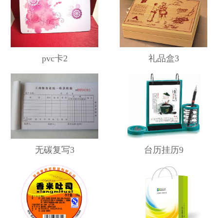
pvc卡2
礼品盒3
无碳复写3
台历挂历9