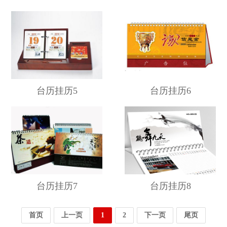
台历挂历5
台历挂历6
台历挂历7
台历挂历8
首页
上一页
1
2
下一页
尾页