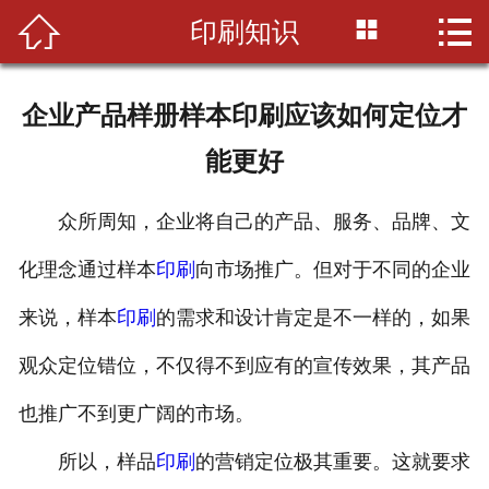



印刷知识
首页

公司简介
企业产品样册样本印刷应该如何定位才
印刷知识
能更好
产品展示
众所周知，企业将自己的产品、服务、品牌、文
新闻资讯
化理念通过样本
印刷
向市场推广。但对于不同的企业
设备展示
来说，样本
印刷
的需求和设计肯定是不一样的，如果
联系我们
观众定位错位，不仅得不到应有的宣传效果，其产品
也推广不到更广阔的市场。
所以，样品
印刷
的营销定位极其重要。这就要求