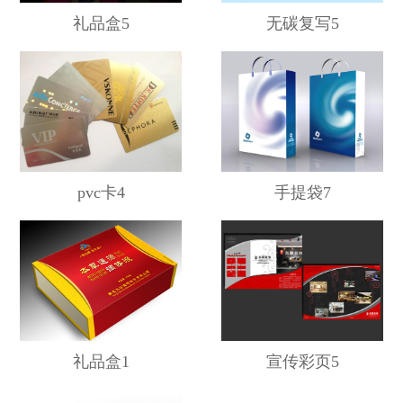
礼品盒5
无碳复写5
pvc卡4
手提袋7
礼品盒1
宣传彩页5