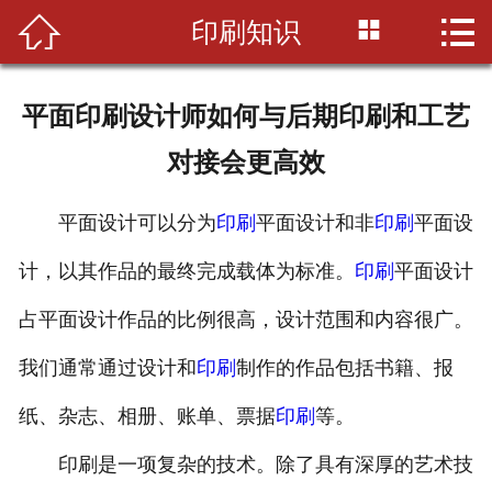



印刷知识
首页

公司简介
平面印刷设计师如何与后期印刷和工艺
印刷知识
对接会更高效
产品展示
平面设计可以分为
印刷
平面设计和非
印刷
平面设
新闻资讯
计，以其作品的最终完成载体为标准。
印刷
平面设计
设备展示
占平面设计作品的比例很高，设计范围和内容很广。
联系我们
我们通常通过设计和
印刷
制作的作品包括书籍、报
纸、杂志、相册、账单、票据
印刷
等。
印刷是一项复杂的技术。除了具有深厚的艺术技