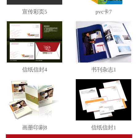
宣传彩页5
pvc卡7
信纸信封4
书刊杂志1
画册印刷8
信纸信封1