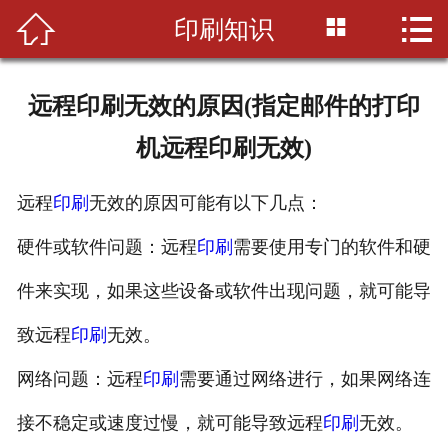



印刷知识
首页

公司简介
远程印刷无效的原因(指定邮件的打印
印刷知识
机远程印刷无效)
产品展示
远程
印刷
无效的原因可能有以下几点：
新闻资讯
硬件或软件问题：远程
印刷
需要使用专门的软件和硬
设备展示
件来实现，如果这些设备或软件出现问题，就可能导
联系我们
致远程
印刷
无效。
网络问题：远程
印刷
需要通过网络进行，如果网络连
接不稳定或速度过慢，就可能导致远程
印刷
无效。