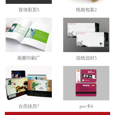
宣传彩页5
纸箱包装2
画册印刷厂
信纸信封5
台历挂历7
pvc卡6