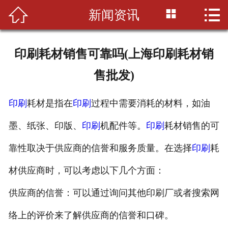



新闻资讯
首页

公司简介
印刷耗材销售可靠吗(上海印刷耗材销
印刷知识
售批发)
产品展示
印刷
耗材是指在
印刷
过程中需要消耗的材料，如油
新闻资讯
墨、纸张、印版、
印刷
机配件等。
印刷
耗材销售的可
设备展示
靠性取决于供应商的信誉和服务质量。在选择
印刷
耗
联系我们
材供应商时，可以考虑以下几个方面：
供应商的信誉：可以通过询问其他印刷厂或者搜索网
络上的评价来了解供应商的信誉和口碑。