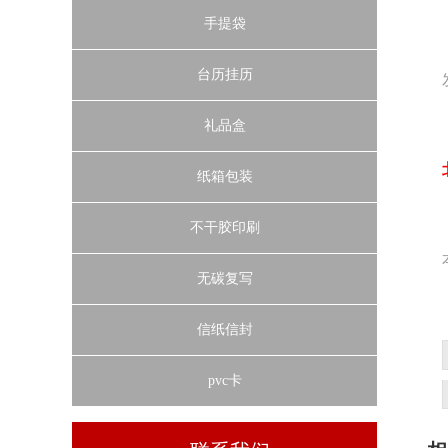
手提袋
台历挂历
礼品盒
纸箱包装
不干胶印刷
无碳复写
信纸信封
pvc卡