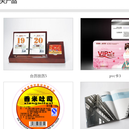
关产品
台历挂历5
pvc卡3