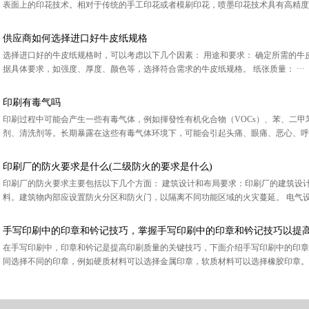
表面上的印花技术。相对于传统的手工印花或者模刷印花，喷墨印花技术具有高精度、高
供应商如何选择进口好牛皮纸规格
选择进口好的牛皮纸规格时，可以考虑以下几个因素： 用途和要求： 确定所需的牛
据具体要求，如强度、厚度、颜色等，选择符合需求的牛皮纸规格。 纸张质量： ···
印刷有毒气吗
印刷过程中可能会产生一些有毒气体，例如揮發性有机化合物（VOCs）、苯、二
剂、清洗剂等。长期暴露在这些有毒气体环境下，可能会引起头痛、眼痛、恶心、呼吸
印刷厂的防火要求是什么(二级防火的要求是什么)
印刷厂的防火要求主要包括以下几个方面： 建筑设计和布局要求：印刷厂的建筑设
料。建筑物内部应设置防火分区和防火门，以隔离不同功能区域的火灾蔓延。 电气设备
手写印刷中的印章和钤记技巧，掌握手写印刷中的印章和钤记技巧以提
在手写印刷中，印章和钤记是提高印刷质量的关键技巧，下面介绍手写印刷中的印章和
同选择不同的印章，例如硬质材料可以选择金属印章，软质材料可以选择橡胶印章。 （