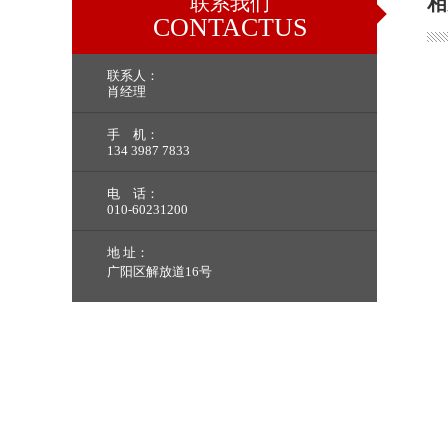
联系我们
相
CONTACTUS
联系人：
肖经理
手 机：
134 3987 7833
电 话：
010-60231200
地 址：
广阳区解放道16号