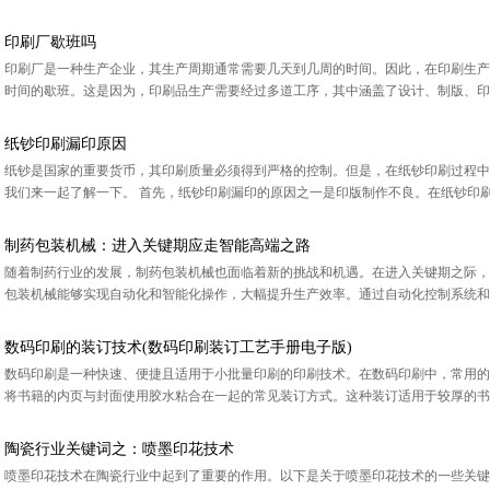
印刷厂歇班吗
印刷厂是一种生产企业，其生产周期通常需要几天到几周的时间。因此，在印刷生产
时间的歇班。这是因为，印刷品生产需要经过多道工序，其中涵盖了设计、制版、印刷
纸钞印刷漏印原因
纸钞是国家的重要货币，其印刷质量必须得到严格的控制。但是，在纸钞印刷过程中
我们来一起了解一下。 首先，纸钞印刷漏印的原因之一是印版制作不良。在纸钞印刷
制药包装机械：进入关键期应走智能高端之路
随着制药行业的发展，制药包装机械也面临着新的挑战和机遇。在进入关键期之际，
包装机械能够实现自动化和智能化操作，大幅提升生产效率。通过自动化控制系统和先
数码印刷的装订技术(数码印刷装订工艺手册电子版)
数码印刷是一种快速、便捷且适用于小批量印刷的印刷技术。在数码印刷中，常用的装订技术包
将书籍的内页与封面使用胶水粘合在一起的常见装订方式。这种装订适用于较厚的书籍
陶瓷行业关键词之：喷墨印花技术
喷墨印花技术在陶瓷行业中起到了重要的作用。以下是关于喷墨印花技术的一些关键