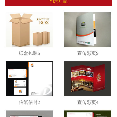
相关产品
纸盒包装6
宣传彩页9
信纸信封2
宣传彩页4