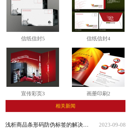
信纸信封5
信纸信封4
宣传彩页3
画册印刷2
相关新闻
浅析商品条形码防伪标签的解决方案
2023-09-08