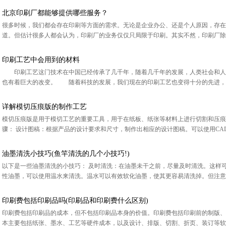
北京印刷厂都能够提供哪些服务？
很多时候，我们都会存在印刷等方面的需求。无论是企业办公、还是个人原因，存在
道。但估计很多人都会认为，印刷厂的业务仅仅只局限于印刷。其实不然，印刷厂除了
印刷工艺中会用到的材料
印刷工艺这门技术在中国已经传承了几千年，随着几千年的发展，人类社会和人
也有着巨大的改变。 随着科技的发展，我们现在的印刷工艺也变得十分的先进，可
详解模切压痕版的制作工艺
模切压痕版是用于模切工艺的重要工具，用于在纸板、纸张等材料上进行切割和压痕
骤： 设计图稿：根据产品的设计要求和尺寸，制作出相应的设计图稿。可以使用CAD软
油墨清洗小技巧(鱼竿清洗的几个小技巧!)
以下是一些油墨清洗的小技巧： 及时清洗：在油墨未干之前，尽量及时清洗。这样
性油墨，可以使用温水来清洗。温水可以有效软化油墨，使其更容易清洗掉。但注意水
印刷费包括印刷品吗(印刷品和印刷费什么区别)
印刷费包括印刷品的成本，但不包括印刷品本身的价值。印刷费包括印刷前的制版、
本主要包括纸张、墨水、工艺等硬件成本，以及设计、排版、切割、折页、装订等软件