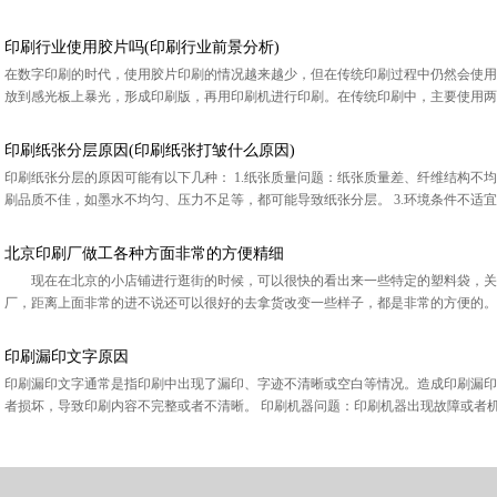
印刷行业使用胶片吗(印刷行业前景分析)
在数字印刷的时代，使用胶片印刷的情况越来越少，但在传统印刷过程中仍然会使用
放到感光板上暴光，形成印刷版，再用印刷机进行印刷。在传统印刷中，主要使用两种胶片
印刷纸张分层原因(印刷纸张打皱什么原因)
印刷纸张分层的原因可能有以下几种： 1.纸张质量问题：纸张质量差、纤维结构不均
刷品质不佳，如墨水不均匀、压力不足等，都可能导致纸张分层。 3.环境条件不适宜：
北京印刷厂做工各种方面非常的方便精细
现在在北京的小店铺进行逛街的时候，可以很快的看出来一些特定的塑料袋，关
厂，距离上面非常的进不说还可以很好的去拿货改变一些样子，都是非常的方便的。对
印刷漏印文字原因
印刷漏印文字通常是指印刷中出现了漏印、字迹不清晰或空白等情况。造成印刷漏印
者损坏，导致印刷内容不完整或者不清晰。 印刷机器问题：印刷机器出现故障或者机器