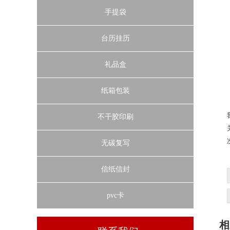
手提袋
台历挂历
礼品盒
纸箱包装
不干胶印刷
无碳复写
信纸信封
pvc卡
相