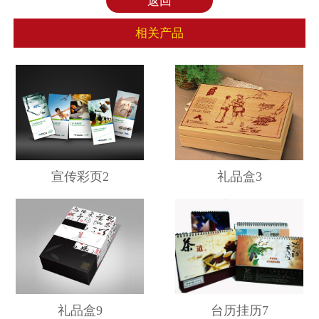
返回
相关产品
宣传彩页2
礼品盒3
礼品盒9
台历挂历7