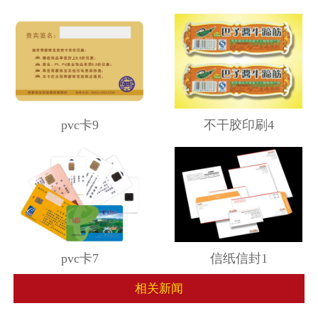
pvc卡9
不干胶印刷4
pvc卡7
信纸信封1
相关新闻