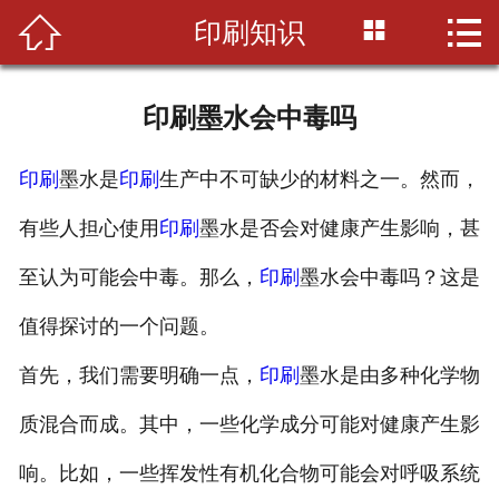



印刷知识
首页

公司简介
印刷墨水会中毒吗
印刷知识
印刷
墨水是
印刷
生产中不可缺少的材料之一。然而，
产品展示
有些人担心使用
印刷
墨水是否会对健康产生影响，甚
新闻资讯
至认为可能会中毒。那么，
印刷
墨水会中毒吗？这是
设备展示
值得探讨的一个问题。
联系我们
首先，我们需要明确一点，
印刷
墨水是由多种化学物
质混合而成。其中，一些化学成分可能对健康产生影
响。比如，一些挥发性有机化合物可能会对呼吸系统