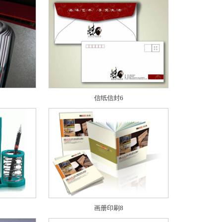
信纸信封6
画册印刷8