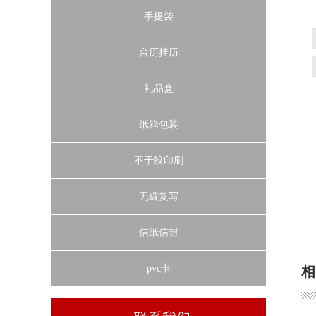
手提袋
台历挂历
礼品盒
纸箱包装
不干胶印刷
无碳复写
信纸信封
pvc卡
相