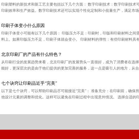
印刷塑料的新技术和新工艺主要包括以下几个方面： 数字印刷技术：数字印刷技术
印刷效率和生产效益。数字印刷技术还可以实现个性化定制和小批量生产，满足市场需求
印刷子体变小什么原因
印刷子体变小可能有以下几个原因： 印版压力不足：印刷时，印版和印刷材料之间
料上。如果印版压力不足，印刷子体就会变小。 印刷材料的弹性：有些印刷材料具有一
北京印刷厂的产品有什么特色？
从印刷行业的发展趋势来看，北京印刷厂的发展势头一直很好，成为了消费者在选择
能好，更深层次的是由于他们提供的更加完善的服务，这一点是吸引人的地方，从合作
七个诀窍让印刷品近乎“完美”
以下是七个诀窍，可以帮助印刷品尽可能接近“完美”： 准备充分：在印刷前，确保
他设计元素的调整和优化。这样可以避免在印刷过程中出现意外情况。 选择合适的印刷