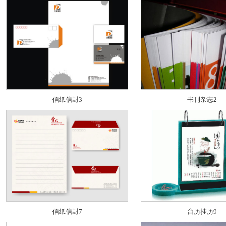
信纸信封3
书刊杂志2
信纸信封7
台历挂历9