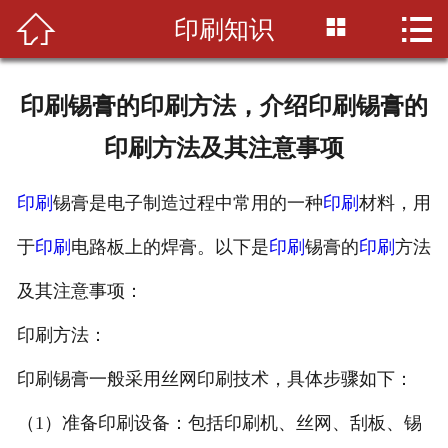



印刷知识
首页

公司简介
印刷锡膏的印刷方法，介绍印刷锡膏的
印刷知识
印刷方法及其注意事项
产品展示
印刷
锡膏是电子制造过程中常用的一种
印刷
材料，用
新闻资讯
于
印刷
电路板上的焊膏。以下是
印刷
锡膏的
印刷
方法
设备展示
及其注意事项：
联系我们
印刷方法：
印刷锡膏一般采用丝网印刷技术，具体步骤如下：
（1）准备印刷设备：包括印刷机、丝网、刮板、锡