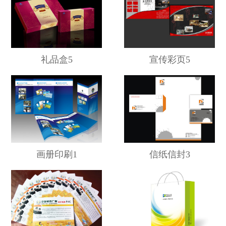
礼品盒5
宣传彩页5
画册印刷1
信纸信封3