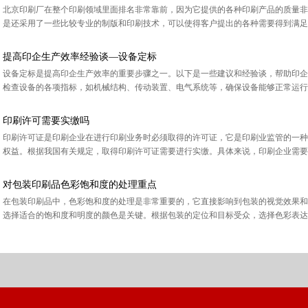
北京印刷厂在整个印刷领域里面排名非常靠前，因为它提供的各种印刷产品的质量非
是还采用了一些比较专业的制版和印刷技术，可以使得客户提出的各种需要得到满足，
提高印企生产效率经验谈—设备定标
设备定标是提高印企生产效率的重要步骤之一。以下是一些建议和经验谈，帮助印企
检查设备的各项指标，如机械结构、传动装置、电气系统等，确保设备能够正常运行。
印刷许可需要实缴吗
印刷许可证是印刷企业在进行印刷业务时必须取得的许可证，它是印刷业监管的一种
权益。根据我国有关规定，取得印刷许可证需要进行实缴。具体来说，印刷企业需要向
对包装印刷品色彩饱和度的处理重点
在包装印刷品中，色彩饱和度的处理是非常重要的，它直接影响到包装的视觉效果和
选择适合的饱和度和明度的颜色是关键。根据包装的定位和目标受众，选择色彩表达出