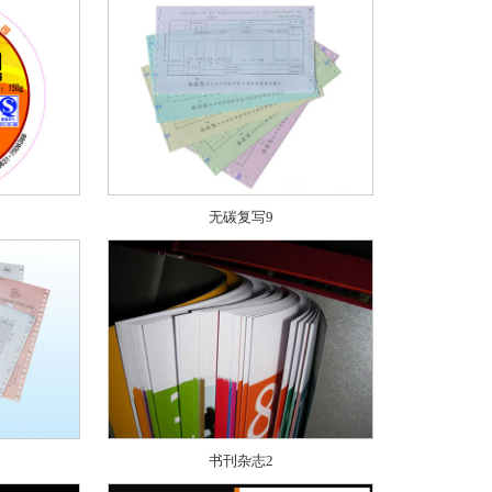
无碳复写9
书刊杂志2