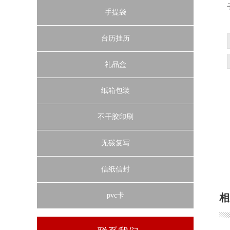
手提袋
台历挂历
礼品盒
纸箱包装
不干胶印刷
无碳复写
信纸信封
pvc卡
相