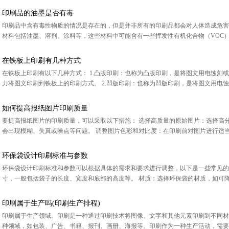
印刷品的油墨是否有毒
印刷品中含有毒性物质的情况是存在的，但是并非所有的印刷品都会对人体造成危害
材料包括油墨、溶剂、涂料等，这些材料中可能含有一些挥发性有机化合物（VOC）
在铁板上印刷有几种方式
在铁板上印刷有以下几种方式： 1.凸版印刷：也称为凸版印刷，是将图文用电蚀刻
力将图文印刷到铁板上的印刷方式。 2.凹版印刷：也称为凹版印刷，是将图文用电蚀刻
如何提高报纸图片印刷质量
要提高报纸图片的印刷质量，可以采取以下措施： 选择高质量的原始图片：选择高
会出现模糊、失真或噪点等问题。 调整图片色彩和对比度：在印刷前对图片进行适当的
环保袋设计印刷标准与参数
环保袋设计印刷标准和参数可以根据具体的需求和要求进行调整，以下是一些常见的
寸，一般包括袋子的长度、宽度和底部的高度等。 材质：选择环保袋的材质，如可降解
印刷属于生产吗(印刷生产排程)
印刷属于生产领域。印刷是一种通过印刷技术将图像、文字和其他元素印刷到不同材
种领域，如包装、广告、书籍、报刊、画册、海报等。印刷作为一种生产活动，需要通