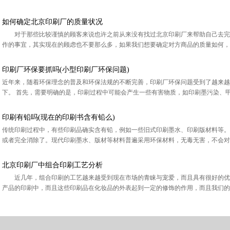
如何确定北京印刷厂的质量状况
对于那些比较谨慎的顾客来说也许之前从来没有找过北京印刷厂来帮助自己去完
作的事宜，其实现在的顾虑也不要那么多，如果我们想要确定对方商品的质量如何，其
印刷厂环保要抓吗(小型印刷厂环保问题)
近年来，随着环保理念的普及和环保法规的不断完善，印刷厂环保问题受到了越来越
下。 首先，需要明确的是，印刷过程中可能会产生一些有害物质，如印刷墨污染、甲
印刷有铅吗(现在的印刷书含有铅么)
传统印刷过程中，有些印刷品确实含有铅，例如一些旧式印刷墨水、印刷版材料等。
或者完全消除了。现代印刷墨水、版材等材料普遍采用环保材料，无毒无害，不会对人
北京印刷厂中组合印刷工艺分析
近几年，组合印刷的工艺越来越受到现在市场的青睐与宠爱，而且具有很好的优
产品的印刷中，而且这些印刷品在化妆品的外表起到一定的修饰的作用，而且我们的印