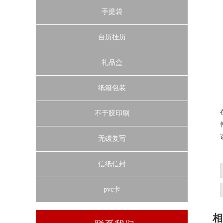
手提袋
台历挂历
礼品盒
纸箱包装
不干胶印刷
无碳复写
信纸信封
pvc卡
相