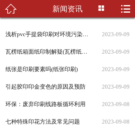



新闻资讯
首页

公司简介
浅析pvc手提袋印刷对环境污染的影响
2023-09-09
印刷知识
瓦楞纸箱面纸印制解疑(瓦楞纸箱面纸的种类···
2023-09-09
产品展示
纸张是印刷要素吗(纸张印刷)
2023-09-09
新闻资讯
设备展示
引起胶印印金变色的原因及预防
2023-09-09
联系我们
环保：废弃印刷线路板循环利用
2023-09-08
七种特殊印花方法及常见问题
2023-09-08